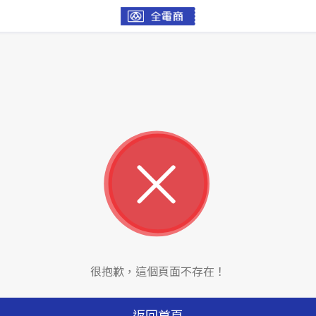
很抱歉，這個頁面不存在！
返回首頁