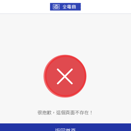
很抱歉，這個頁面不存在！
返回首頁