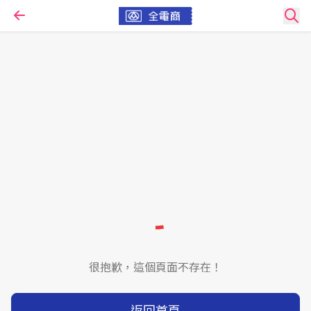
很抱歉，這個頁面不存在！
返回首頁