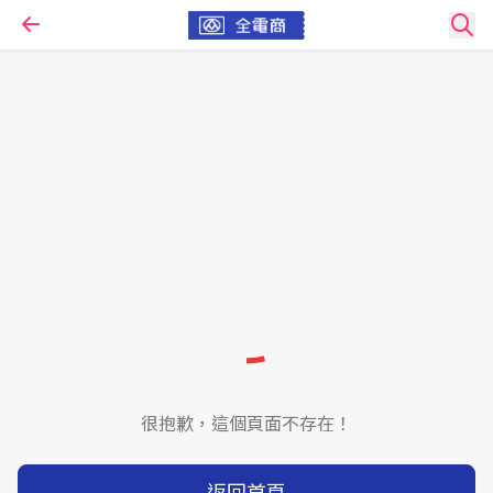
很抱歉，這個頁面不存在！
返回首頁