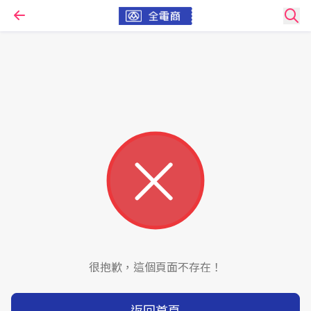
很抱歉，這個頁面不存在！
返回首頁