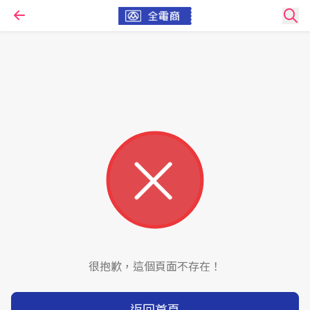
很抱歉，這個頁面不存在！
返回首頁