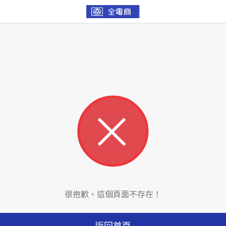
很抱歉，這個頁面不存在！
返回首頁