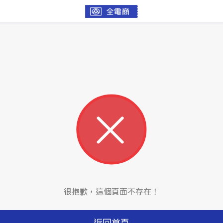
很抱歉，這個頁面不存在！
返回首頁