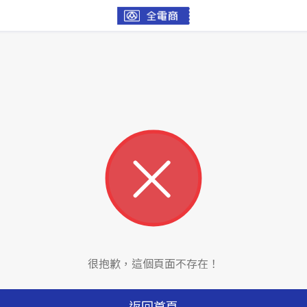
很抱歉，這個頁面不存在！
返回首頁