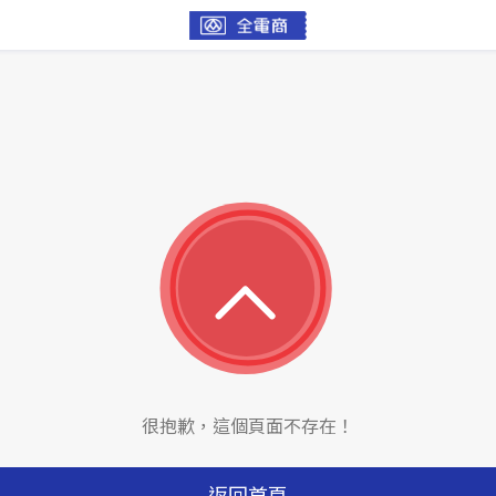
很抱歉，這個頁面不存在！
返回首頁