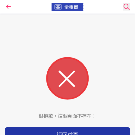
很抱歉，這個頁面不存在！
返回首頁