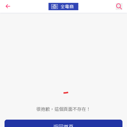
很抱歉，這個頁面不存在！
返回首頁