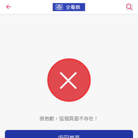
很抱歉，這個頁面不存在！
返回首頁