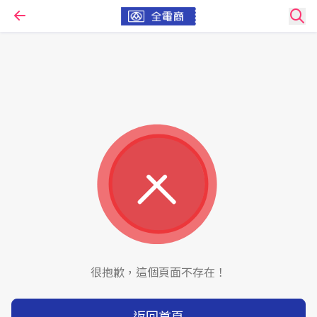
很抱歉，這個頁面不存在！
返回首頁