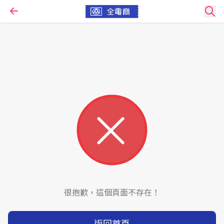
很抱歉，這個頁面不存在！
返回首頁