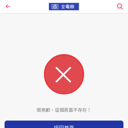
很抱歉，這個頁面不存在！
返回首頁