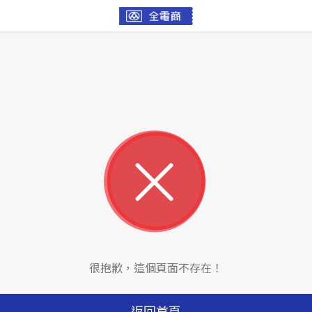
很抱歉，這個頁面不存在！
返回首頁