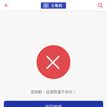
很抱歉，這個頁面不存在！
返回首頁