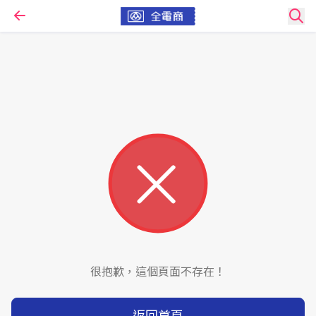
很抱歉，這個頁面不存在！
返回首頁