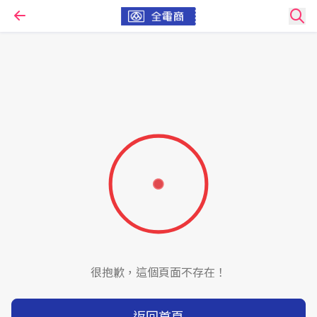
很抱歉，這個頁面不存在！
返回首頁