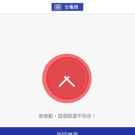
很抱歉，這個頁面不存在！
返回首頁