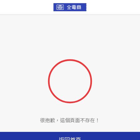
很抱歉，這個頁面不存在！
返回首頁