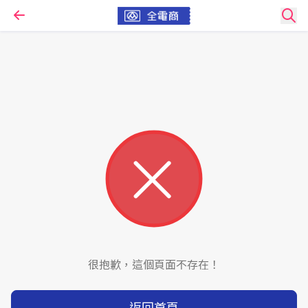
很抱歉，這個頁面不存在！
返回首頁