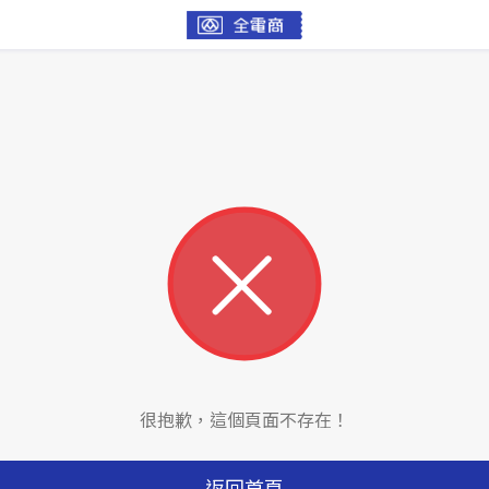
很抱歉，這個頁面不存在！
返回首頁