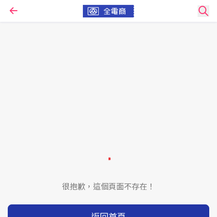
很抱歉，這個頁面不存在！
返回首頁