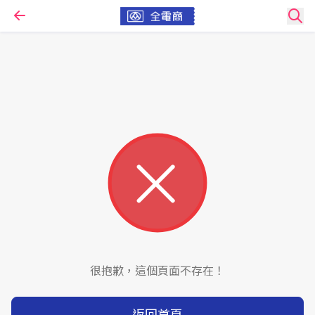
很抱歉，這個頁面不存在！
返回首頁