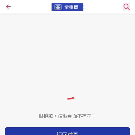
很抱歉，這個頁面不存在！
返回首頁