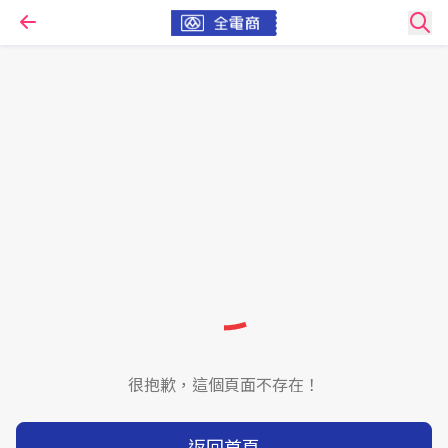
很抱歉，這個頁面不存在！
返回首頁