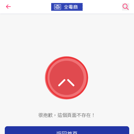
很抱歉，這個頁面不存在！
返回首頁