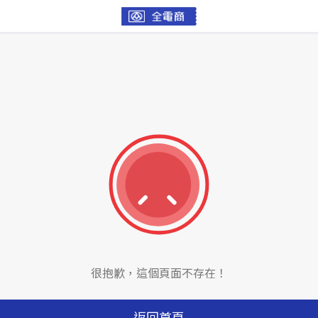
很抱歉，這個頁面不存在！
返回首頁