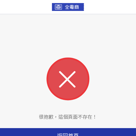
很抱歉，這個頁面不存在！
返回首頁