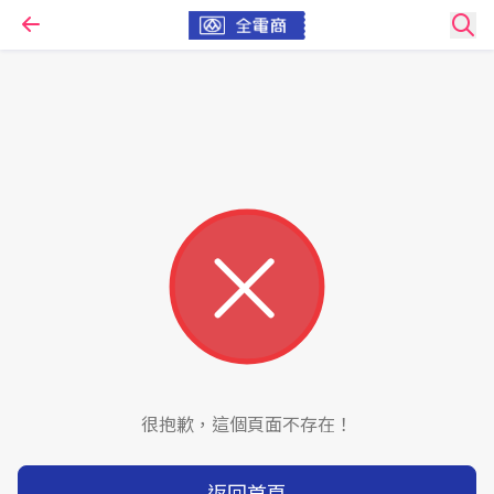
很抱歉，這個頁面不存在！
返回首頁