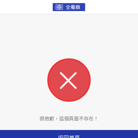
很抱歉，這個頁面不存在！
返回首頁