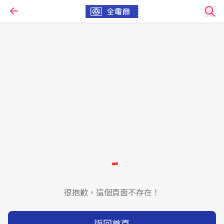
很抱歉，這個頁面不存在！
返回首頁