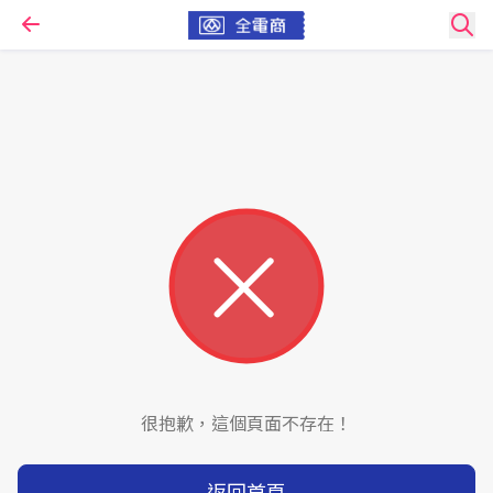
很抱歉，這個頁面不存在！
返回首頁