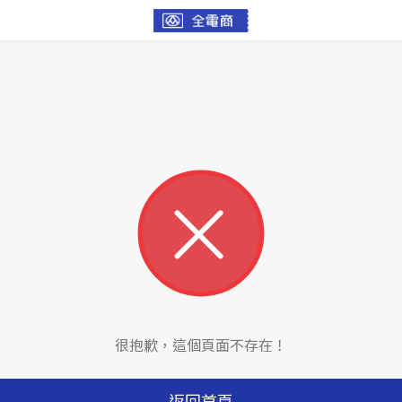
很抱歉，這個頁面不存在！
返回首頁