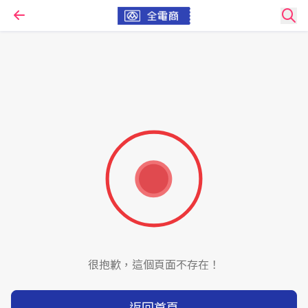
很抱歉，這個頁面不存在！
返回首頁