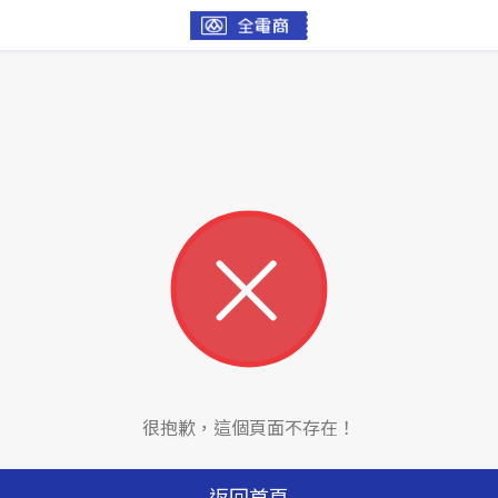
很抱歉，這個頁面不存在！
返回首頁