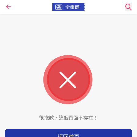
很抱歉，這個頁面不存在！
返回首頁