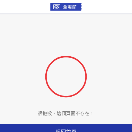
很抱歉，這個頁面不存在！
返回首頁