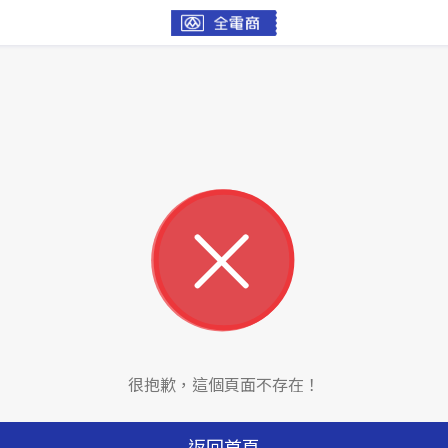
很抱歉，這個頁面不存在！
返回首頁