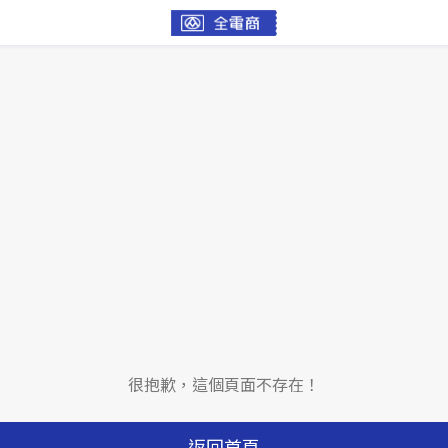
很抱歉，這個頁面不存在！
返回首頁