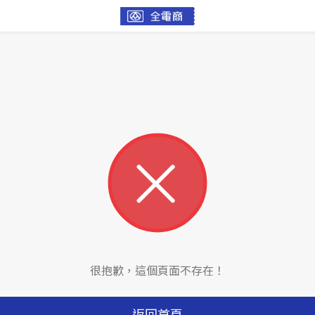
很抱歉，這個頁面不存在！
返回首頁