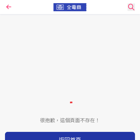
很抱歉，這個頁面不存在！
返回首頁