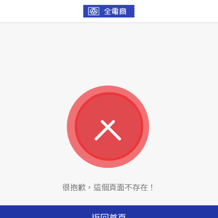
很抱歉，這個頁面不存在！
返回首頁