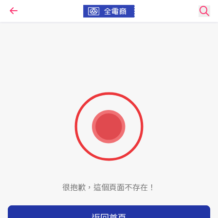
很抱歉，這個頁面不存在！
返回首頁