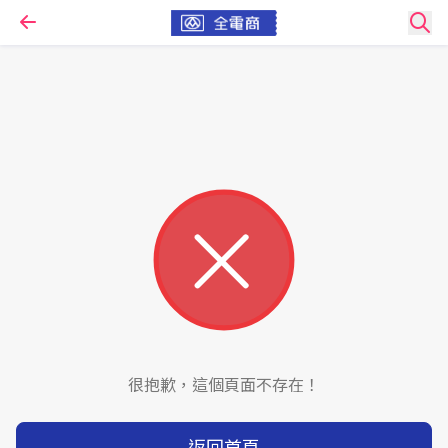
很抱歉，這個頁面不存在！
返回首頁