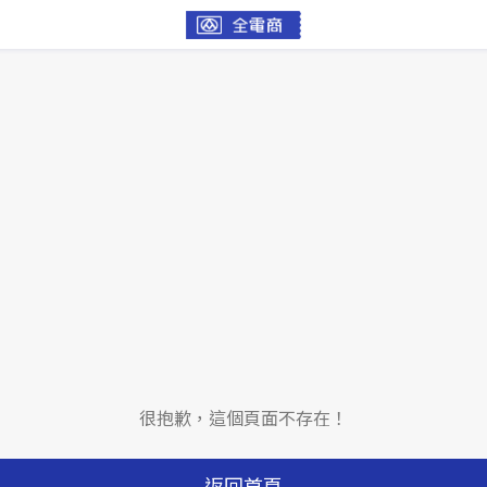
很抱歉，這個頁面不存在！
返回首頁