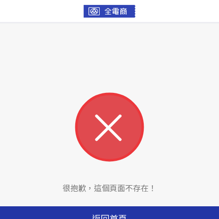
很抱歉，這個頁面不存在！
返回首頁