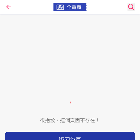
很抱歉，這個頁面不存在！
返回首頁